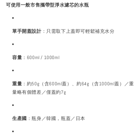
可使用一般市售攜帶型淨水濾芯的水瓶
單手開蓋設計
：只需取下上蓋即可輕鬆補充水分
容量
：600ml / 1000ml
重量
：約50g（含600ml蓋）、約64g（含1000ml蓋）／重
量略有個體差／僅蓋約7g
生產國
：瓶身／韓國，瓶蓋／日本