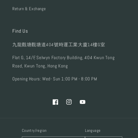
Return & Exchange
Find Us
九龍觀塘觀塘道404號時運工業大廈14樓G室
Flat G, 14/F, Selwyn Factory Building, 404 Kwun Tong
Road, Kwun Tong, Hong Kong
Opening Hours: Wed- Sun 1:00 PM - 8:00 PM
Facebook
Instagram
YouTube
Country/region
Language