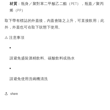
材質
：瓶身／聚對苯二甲酸乙二酯（PET），瓶蓋／聚丙
烯（PP）
取下帶有標誌的外蓋後，內蓋會隨之上升，可直接飲用；此
外，外蓋也可在取下狀態下使用。
⚠️ 注意事項
請避免盛裝酒精飲料、碳酸飲料或熱水
請避免使用洗碗機清洗
share