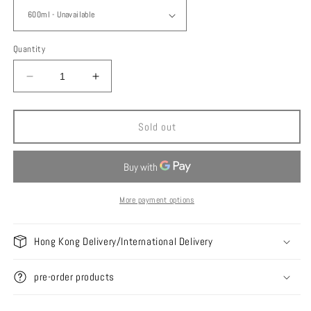
Quantity
Decrease
Increase
quantity
quantity
for
for
Gossamer
Gossamer
Sold out
Gear
Gear
JP
JP
Water
Water
Bottle
Bottle
水
水
More payment options
瓶
瓶
Hong Kong Delivery/International Delivery
pre-order products