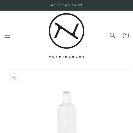
Skip to
We Ship Worldwide!
content
Cart
Skip to
product
information