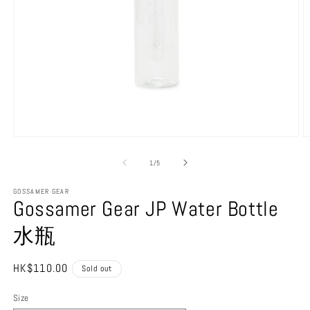
Open
O
media
m
1
2
of
1
/
5
in
in
modal
m
GOSSAMER GEAR
Gossamer Gear JP Water Bottle
水瓶
Regular
HK$110.00
Sold out
price
Size