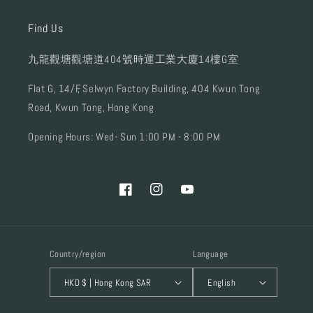
Find Us
九龍觀塘觀塘道404號時運工業大廈14樓G室
Flat G, 14/F, Selwyn Factory Building, 404 Kwun Tong
Road, Kwun Tong, Hong Kong
Opening Hours: Wed- Sun 1:00 PM - 8:00 PM
Facebook
Instagram
YouTube
Country/region
Language
HKD $ | Hong Kong SAR
English