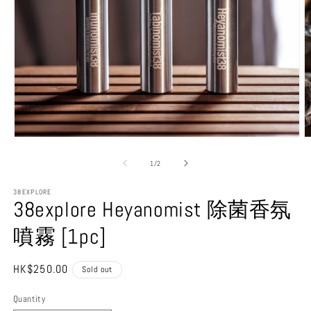
Open
O
media
m
1
2
of
1
/
2
in
in
modal
m
38EXPLORE
38explore Heyanomist 除菌香氛
噴霧 [1pc]
Regular
HK$250.00
Sold out
price
Quantity