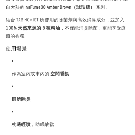
自大熱的
naFume38 Amber Brown（琥珀棕）
系列。
結合 TABINOMIST 所使用的除菌劑與高效消臭成分，並加入
100% 天然來源的 8 種精油
，不僅能消臭除菌，更能享受療
癒的香氛
使用場景
作為室內或車內的
空間香氛
廁所除臭
枕邊輕噴
，助眠放鬆