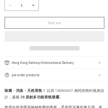
Decrease
Increase
quantity
quantity
for
for
38explore
38explore
Sold out
Heyanomist
Heyanomist
除
除
菌
菌
香
香
氛
氛
噴
噴
霧
霧
Hong Kong Delivery/International Delivery
[1pc]
[1pc]
pre-order products
除菌・消臭・天然香氛！
以與 TABINOMIST 相同的簡約瓶身設
計，盛載
38 原創多功能香氛噴霧
。
散發自然溫暖與神秘氛圍的香氣，柔和而深邃的東方調，來